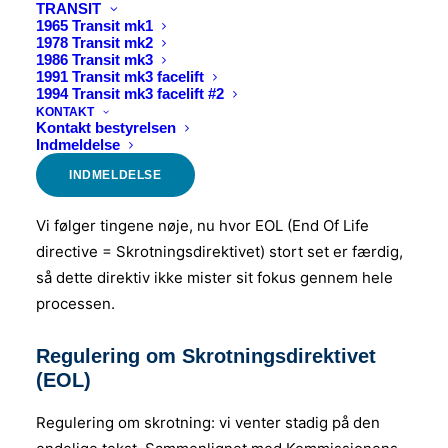
TRANSIT
men forhåbentlig lykkes det ikke. Et stærkt forslag er
1965 Transit mk1
1978 Transit mk2
at lade det være som nu).
1986 Transit mk3
1991 Transit mk3 facelift
Køretøjer skal kun testes i forhold til de regler og
1994 Transit mk3 facelift #2
værdier, der gjaldt, da de blev fremstillet.
KONTAKT
Kontakt bestyrelsen
Antimanipulationsreglen ser også ud til at være
Indmeldelse
droppet og gælder kun, hvor folk bevidst ønskede at
INDMELDELSE
snyde.
Vi følger tingene nøje, nu hvor EOL (End Of Life
directive = Skrotningsdirektivet) stort set er færdig,
så dette direktiv ikke mister sit fokus gennem hele
processen.
Regulering om Skrotningsdirektivet
(EOL)
Regulering om skrotning: vi venter stadig på den