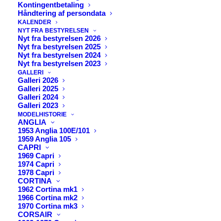
Kontingentbetaling
Håndtering af persondata
KALENDER
NYT FRA BESTYRELSEN
Nyt fra bestyrelsen 2026
Nyt fra bestyrelsen 2025
Nyt fra bestyrelsen 2024
Nyt fra bestyrelsen 2023
GALLERI
Galleri 2026
Galleri 2025
Galleri 2024
Galleri 2023
MODELHISTORIE
ANGLIA
1953 Anglia 100E/101
1959 Anglia 105
CAPRI
Nyt fra Motorhistorisk
1969 Capri
1974 Capri
1978 Capri
Samråd om status på
CORTINA
1962 Cortina mk1
både
1966 Cortina mk2
1970 Cortina mk3
CORSAIR