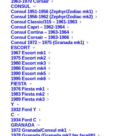
Skrotningsdirektivet
1963-1970 Corsair
CONSUL
og Synsdirektivet
Consul 1951-1956 (Zephyr/Zodiac mk1)
Consul 1956-1962 (Zephyr/Zodiac mk2)
Consul Classic/315 – 1961-1963
Consul Capri – 1962-1964
5 FEBRUAR, 2026
|
IN
NYT FRA BESTYRELSEN 2026
|
BY
WEBMASTER
Consul Cortina – 1963-1964
Consul Corsair – 1963-1966
Consul 1972 – 1975 (Granada mk1)
Nyhedsbrevet kan læses i det følgende:
ESCORT
1967 Escort mk1
1975 Escort mk2
Europæisk Roadworthines Testing
1980 Escort mk3
1986 Escort mk4
(RWT): ”SYNSDIREKTIVET”
1990 Escort mk5
1995 Escort mk6
Den 4. december diskuterede medlemsstaterne i
FIESTA
1976 Fiesta mk1
Rådet forslaget til det ændrede direktiv og blev
1983 Fiesta mk2
enige om en række af de ønsker, som FIVA har
1989 Fiesta mk3
Y
udarbejdet. Den 12. januar blev direktivet derefter
1932 Ford Y
diskuteret af Transportudvalget, udarbejdet af Jens
C
1934 Ford C
Gieseke.
GRANADA
1972 Granada/Consul mk1
Rapporten vil nu blive diskuteret og ændret i
1978 Granada (Granada mk2 før facelift)