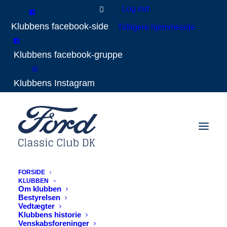
Log ind
Tidligere hjemmeside
FORSIDE
KLUBBEN
Om klubben
Bestyrelsen
Vedtægter
Klubbens historie
Venskabsforeninger