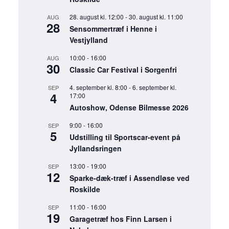
28. august kl. 12:00
-
30. august kl. 11:00
AUG
28
Sensommertræf i Henne i
Vestjylland
10:00
-
16:00
AUG
30
Classic Car Festival i Sorgenfri
4. september kl. 8:00
-
6. september kl.
SEP
4
17:00
Autoshow, Odense Bilmesse 2026
9:00
-
16:00
SEP
5
Udstilling til Sportscar-event på
Jyllandsringen
13:00
-
19:00
SEP
12
Sparke-dæk-træf i Assendløse ved
Roskilde
11:00
-
16:00
SEP
19
Garagetræf hos Finn Larsen i