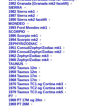
1982 Granada (Granada mk2 facelift)
udvalget, hvor afstemning foreløbigt er planlagt til
SIERRA
den 18. marts. Som næste skridt vil rapporten gå til
1982 Sierra mk1
1987 Sierra mk2
Europa-Parlamentets plenarforsamling, hvor
1990 Sierra mk2 facelift
afstemning aktuelt forventes den 27. april.
MONDEO
1993 Ford Mondeo mk1
Grundlæggende er direktivet endnu ikke helt på
SCORPIO
1985 Scorpio mk1
plads, men der er ret stærke og positive udtalelser
1994 Scorpio mk2
om de ting, vi som FIVA har fokuseret på.
ZEPHYR/ZODIAC
1951 Consul/Zephyr/Zodiac mk1
1956 Consul/Zephyr/Zodiac mk2
Hvis man bare ser bort fra procesrisikoen, ser det ud
1962 Zephyr/Zodiac mk3
til, at følgende er godkendt:
1966 Zephyr/Zodiac mk4
TAUNUS
1952 Taunus 12m
Historiske køretøjer er stadig undtaget – dvs.
1959 Taunus 12m
køretøjer over 30 år gamle.
1964 Taunus 17m
1968 Taunus 17m
Den fantasifulde idé om, at køretøjer over 10 år
1970 Taunus TC1 og Cortina mk3
skulle til syn hvert år, er blevet forkastet.
1976 Taunus TC2 og Cortina mk4
1979 Taunus TC3 og Cortina mk5
Motorcykler forbliver uden periodiske syn, da man i
P7
stedet kan få udført f.eks. vejsidekontroller
1968 P7 17M og 20m
1969 P7 26M
(Rapportøren vil stadig gerne inspicere motorcykler,