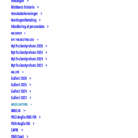
Vedtægter
Klubbens historie
Venskabsforeninger
Kontingentbetaling
Håndtering af persondata
KALENDER
NYT FRA BESTYRELSEN
Nyt fra bestyrelsen 2026
Nyt fra bestyrelsen 2025
Nyt fra bestyrelsen 2024
Nyt fra bestyrelsen 2023
GALLERI
Galleri 2026
Galleri 2025
Galleri 2024
Galleri 2023
MODELHISTORIE
ANGLIA
1953 Anglia 100E/101
OTTERUP BILSYN
AUTIMEX
1959 Anglia 105
CAPRI
1969 Capri