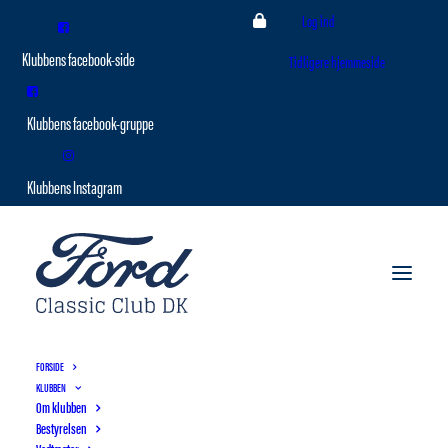
Log ind
Tidligere hjemmeside
FORSIDE
KLUBBEN
Om klubben
Bestyrelsen