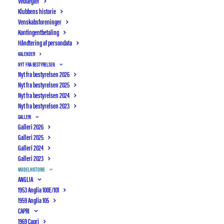
Vedtægter
Klubbens historie
Venskabsforeninger
Kontingentbetaling
Håndtering af persondata
KALENDER
NYT FRA BESTYRELSEN
Nyt fra bestyrelsen 2026
Nyt fra bestyrelsen 2025
Nyt fra bestyrelsen 2024
Nyt fra bestyrelsen 2023
GALLERI
Galleri 2026
Galleri 2025
Galleri 2024
Galleri 2023
MODELHISTORIE
ANGLIA
1953 Anglia 100E/101
OTTERUP BILSYN
AUTIMEX
1959 Anglia 105
CAPRI
1969 Capri