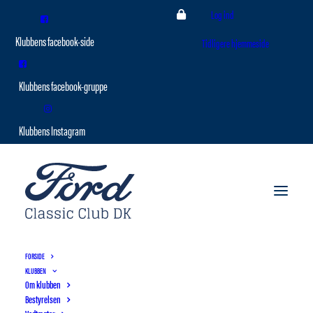
Log ind
Tidligere hjemmeside
FORSIDE
KLUBBEN
Om klubben
Bestyrelsen