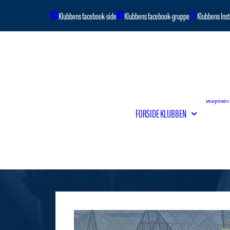
Om klubben
Bestyrelsen
FORSIDE
KLUBBEN
Vedtægter
Klubbens hi
Venskabsfo
Kontingentb
Håndtering 