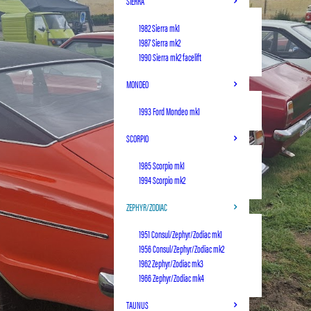
SIERRA
1982 Sierra mk1
1987 Sierra mk2
1990 Sierra mk2 facelift
MONDEO
1993 Ford Mondeo mk1
SCORPIO
1985 Scorpio mk1
1994 Scorpio mk2
ZEPHYR/ZODIAC
1951 Consul/Zephyr/Zodiac mk1
1956 Consul/Zephyr/Zodiac mk2
1962 Zephyr/Zodiac mk3
1966 Zephyr/Zodiac mk4
TAUNUS