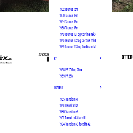
1952 Taunus 12m
1959 Taunus 12m
1964 Taunus 17m
1968 Taunus 17m
1970 Taunus TC1 og Cortina mk3
1976 Taunus TC2 og Cortina mk4
1979 Taunus TC3 og Cortina mk5
OTTER
P7
1968 P7 17M og 20m
1969 P7 26M
TRANSIT
1965 Transit mk1
1978 Transit mk2
1986 Transit mk3
1991 Transit mk3 facelift
1994 Transit mk3 facelift #2