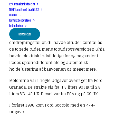
1991 Transit mk3 facelift
I kabinen var der fred, ro og masser af plads. Man
1994 Transit mk3 facelift #2
kunne som altid hos Ford få den fra ”uden
KONTAKT
Kontakt bestyrelsen
omdrejningstæller” til den ”med alt”. CL var
Indmeldelse
noget skrabet, med eksempelvis rugbrødsmotor
INDMELDELSE
til sideruderne og ur i stedet for
omdrejningstæller. GL havde elruder, centrallås
og tonede ruder, mens topudstyrsversionen Ghia
havde elektrisk indstillelige for og bagsæder i
læder, spærredifferentiale og automatisk
højdejustering af bagvognen og meget mere.
Motorerne var i nogle udgaver overtaget fra Ford
Granada. De strakte sig fra: 1,8 liters 90 HK til 2,8
liters V6 145 HK. Diesel var fra PSA og på 69 HK.
I foråret 1986 kom Ford Scorpio med en 4×4-
udgave.