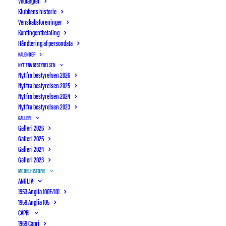
Vedtægter
Klubbens historie
Venskabsforeninger
Kontingentbetaling
Håndtering af persondata
KALENDER
NYT FRA BESTYRELSEN
Nyt fra bestyrelsen 2026
Nyt fra bestyrelsen 2025
Nyt fra bestyrelsen 2024
Nyt fra bestyrelsen 2023
GALLERI
Galleri 2026
Galleri 2025
Galleri 2024
Galleri 2023
MODELHISTORIE
ANGLIA
1953 Anglia 100E/101
OTTERUP BILSYN
AUTIMEX
1959 Anglia 105
CAPRI
1969 Capri