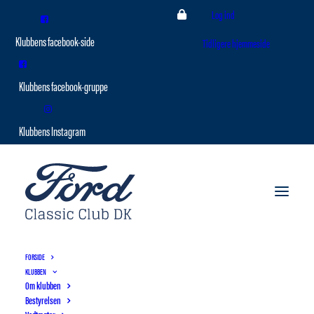
Log ind
Tidligere hjemmeside
FORSIDE
KLUBBEN
Om klubben
Bestyrelsen