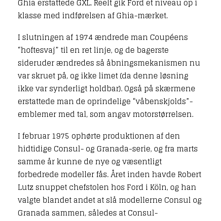
Ghia erstattede GXL. Reelt gik Ford et niveau op i
klasse med indførelsen af Ghia-mærket.
I slutningen af 1974 ændrede man Coupéens
“hoftesvaj” til en ret linje, og de bagerste
sideruder ændredes så åbningsmekanismen nu
var skruet på, og ikke limet (da denne løsning
ikke var synderligt holdbar). Også på skærmene
erstattede man de oprindelige “våbenskjolds”-
emblemer med tal, som angav motorstørrelsen.
I februar 1975 ophørte produktionen af den
hidtidige Consul- og Granada-serie, og fra marts
samme år kunne de nye og væsentligt
forbedrede modeller fås. Året inden havde Robert
Lutz snuppet chefstolen hos Ford i Köln, og han
valgte blandet andet at slå modellerne Consul og
Granada sammen, således at Consul-