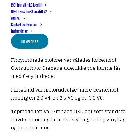
1991 Transit mk3 facelift
2,0 HC-OHC med 99 HK (kun Consul og Consul L)
1994 Transit mk3 facelift #2
2,3 HC-V6 med 108 HK (alle modeller)
KONTAKT
2,6 HC-V6 med 125 HK (kun Granada og Granada
Kontakt bestyrelsen
GXL)
Indmeldelse
3,0 HC-V6 med 138 HK (alle modeller; for Consul
INDMELDELSE
dog kun i Stationcar-udgaven samt i Consul GT)
Fircylindrede motorer var således forbeholdt
Consul, hvor Granada udelukkende kunne fås
med 6-cylindrede.
I England var motorudvalget mere begrænset;
nemlig en 2,0 V4, en 2,5 V6 og en 3,0 V6.
Topmodellen var Granada GXL, der som standard
havde automatgear, servostyring, soltag, vinyltag
og tonede ruder.