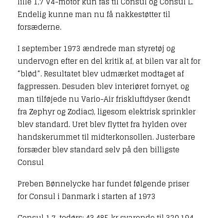
lille 1,7 V4-motor kun fås til Consul og Consul L.
Endelig kunne man nu få nakkestøtter til
forsæderne.
I september 1973 ændrede man styretøj og
undervogn efter en del kritik af, at bilen var alt for
“blød”. Resultatet blev udmærket modtaget af
fagpressen. Desuden blev interiøret fornyet, og
man tilføjede nu Vario-Air friskluftdyser (kendt
fra Zephyr og Zodiac), ligesom elektrisk sprinkler
blev standard. Uret blev flyttet fra hylden over
handskerummet til midterkonsollen. Justerbare
forsæder blev standard selv på den billigste
Consul
Preben Bønnelycke har fundet følgende priser
for Consul i Danmark i starten af 1973
Consul 1,7, todørs: 43.485 kr svarende til 320.194