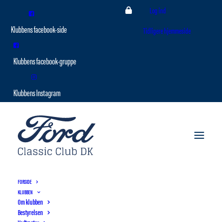
Log ind
Tidligere hjemmeside
FORSIDE
KLUBBEN
Om klubben
Bestyrelsen