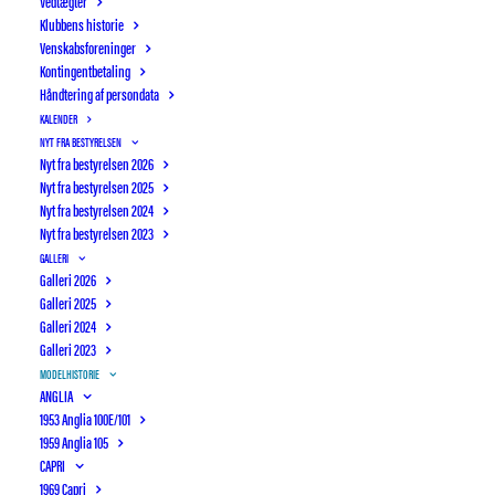
Vedtægter
Klubbens historie
Venskabsforeninger
Kontingentbetaling
Håndtering af persondata
KALENDER
NYT FRA BESTYRELSEN
Nyt fra bestyrelsen 2026
Nyt fra bestyrelsen 2025
Nyt fra bestyrelsen 2024
Nyt fra bestyrelsen 2023
GALLERI
Galleri 2026
Galleri 2025
Galleri 2024
Galleri 2023
MODELHISTORIE
ANGLIA
1953 Anglia 100E/101
OTTERUP BILSYN
AUTIMEX
1959 Anglia 105
CAPRI
1969 Capri