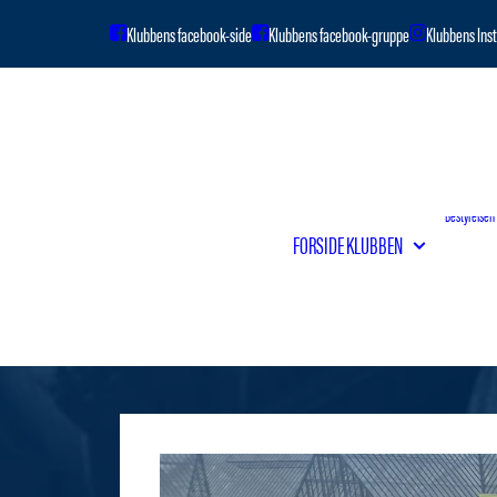
Om klubben
Bestyrelsen
FORSIDE
KLUBBEN
Vedtægter
Klubbens hi
Venskabsfo
Kontingentb
Håndtering 