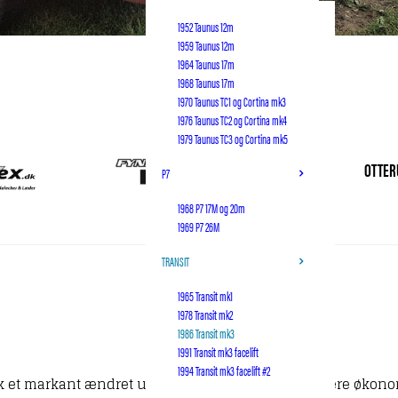
1952 Taunus 12m
1959 Taunus 12m
1964 Taunus 17m
1968 Taunus 17m
1970 Taunus TC1 og Cortina mk3
1976 Taunus TC2 og Cortina mk4
1979 Taunus TC3 og Cortina mk5
OTTER
P7
1968 P7 17M og 20m
1969 P7 26M
TRANSIT
1965 Transit mk1
1978 Transit mk2
1986 Transit mk3
1991 Transit mk3 facelift
1994 Transit mk3 facelift #2
fik et markant ændret udseende. For at gøre den mere økon