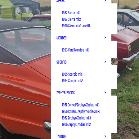
SIERRA
1982 Sierra mk1
1987 Sierra mk2
1990 Sierra mk2 facelift
MONDEO
1993 Ford Mondeo mk1
SCORPIO
1985 Scorpio mk1
1994 Scorpio mk2
ZEPHYR/ZODIAC
1951 Consul/Zephyr/Zodiac mk1
1956 Consul/Zephyr/Zodiac mk2
1962 Zephyr/Zodiac mk3
1966 Zephyr/Zodiac mk4
TAUNUS