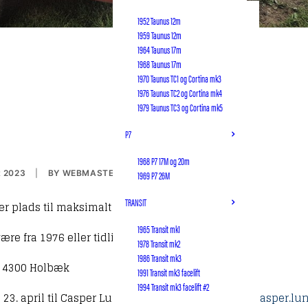
1952 Taunus 12m
1959 Taunus 12m
1964 Taunus 17m
1968 Taunus 17m
1970 Taunus TC1 og Cortina mk3
1976 Taunus TC2 og Cortina mk4
1979 Taunus TC3 og Cortina mk5
P7
1968 P7 17M og 20m
 2023
|
BY
WEBMASTER
1969 P7 26M
TRANSIT
r plads til maksimalt 5 biler.
1965 Transit mk1
e fra 1976 eller tidligere.
1978 Transit mk2
1986 Transit mk3
 4300 Holbæk
1991 Transit mk3 facelift
1994 Transit mk3 facelift #2
 23. april til Casper Lundgreen på 26279469 eller
casper.lu