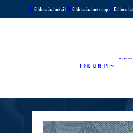
Om klubben
Bestyrelsen
FORSIDE
KLUBBEN
Vedtægter
Klubbens hi
Venskabsfo
Kontingentb
Håndtering 