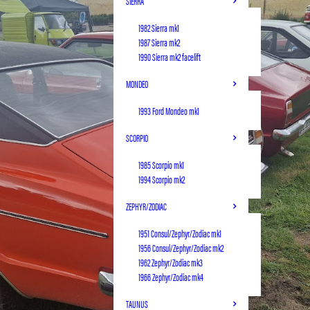
SIERRA
1982 Sierra mk1
1987 Sierra mk2
1990 Sierra mk2 facelift
MONDEO
1993 Ford Mondeo mk1
SCORPIO
1985 Scorpio mk1
1994 Scorpio mk2
ZEPHYR/ZODIAC
1951 Consul/Zephyr/Zodiac mk1
1956 Consul/Zephyr/Zodiac mk2
1962 Zephyr/Zodiac mk3
1966 Zephyr/Zodiac mk4
TAUNUS