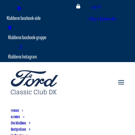
Log ind
Tidligere hjemmeside
FORSIDE
KLUBBEN
Om klubben
Bestyrelsen