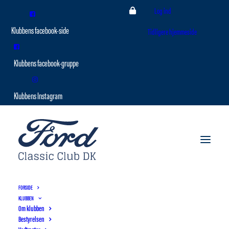
Log ind
Tidligere hjemmeside
FORSIDE
KLUBBEN
Om klubben
Bestyrelsen