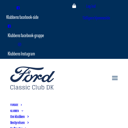
Log ind
Tidligere hjemmeside
FORSIDE
KLUBBEN
Om klubben
Bestyrelsen