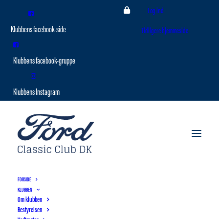
Log ind
Tidligere hjemmeside
FORSIDE
KLUBBEN
Om klubben
Bestyrelsen