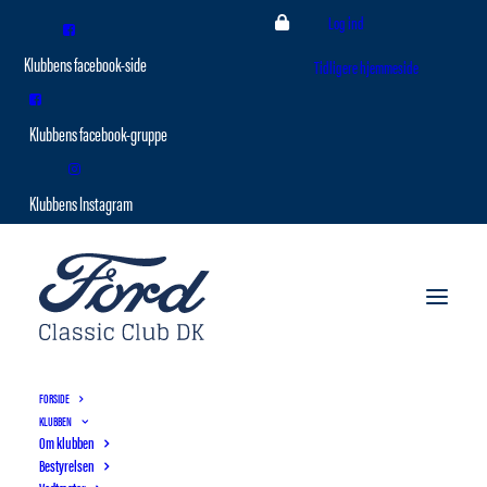
Log ind
Tidligere hjemmeside
FORSIDE
KLUBBEN
Om klubben
Bestyrelsen