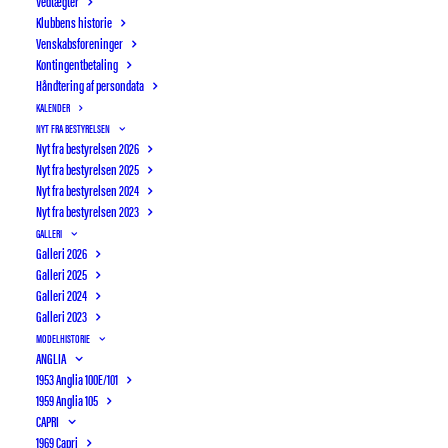
Vedtægter
Klubbens historie
Venskabsforeninger
Kontingentbetaling
Håndtering af persondata
KALENDER
NYT FRA BESTYRELSEN
Nyt fra bestyrelsen 2026
Nyt fra bestyrelsen 2025
Nyt fra bestyrelsen 2024
Nyt fra bestyrelsen 2023
GALLERI
Galleri 2026
Galleri 2025
Galleri 2024
Galleri 2023
MODELHISTORIE
ANGLIA
1953 Anglia 100E/101
OTTERUP BILSYN
AUTIMEX
1959 Anglia 105
KOMMENDE KLUBATIVITETER
CAPRI
1969 Capri