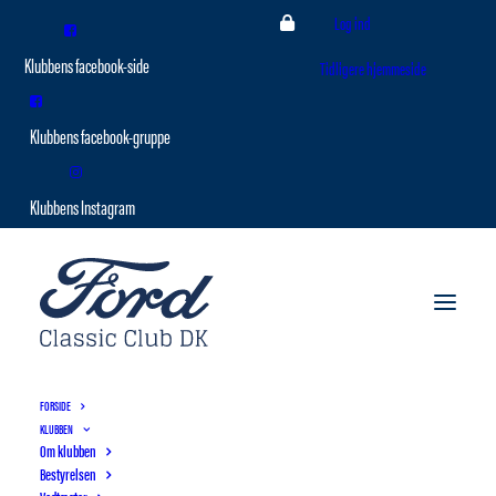
Log ind
Tidligere hjemmeside
FORSIDE
KLUBBEN
Om klubben
Bestyrelsen