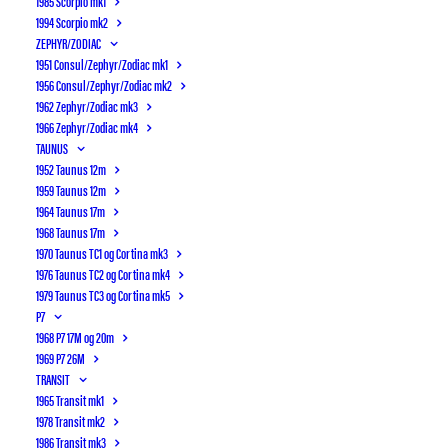
1985 Scorpio mk1
1994 Scorpio mk2
ZEPHYR/ZODIAC
1951 Consul/Zephyr/Zodiac mk1
1956 Consul/Zephyr/Zodiac mk2
1962 Zephyr/Zodiac mk3
1966 Zephyr/Zodiac mk4
NYT FRA MOTORHISTORISK
TAUNUS
SAMRÅD
1952 Taunus 12m
1959 Taunus 12m
1964 Taunus 17m
5 august, 2026
1968 Taunus 17m
1970 Taunus TC1 og Cortina mk3
1976 Taunus TC2 og Cortina mk4
1979 Taunus TC3 og Cortina mk5
P7
1968 P7 17M og 20m
1969 P7 26M
TRANSIT
1965 Transit mk1
1978 Transit mk2
1986 Transit mk3