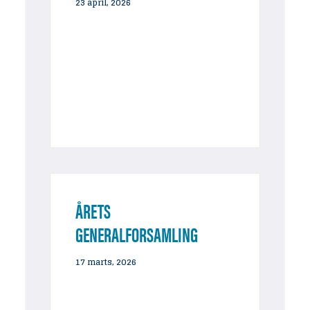
23 april, 2026
ÅRETS
GENERALFORSAMLING
LØRDAG DEN 23. MAJ 2026
17 marts, 2026