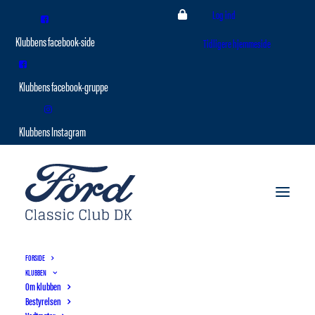
Log ind
Tidligere hjemmeside
FORSIDE
KLUBBEN
Om klubben
Bestyrelsen