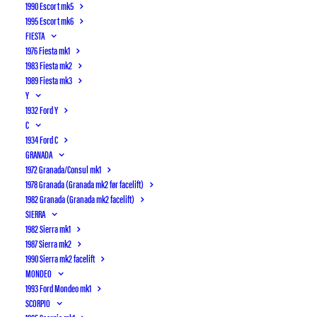
und Motorsport Club Cologne
1990 Escort mk5
e.V. im ADAC” ved Düsseldorf
1995 Escort mk6
FIESTA
i…
1976 Fiesta mk1
1983 Fiesta mk2
LÆS MERE
1989 Fiesta mk3
Y
1932 Ford Y
C
1934 Ford C
GRANADA
1972 Granada/Consul mk1
1978 Granada (Granada mk2 før facelift)
1982 Granada (Granada mk2 facelift)
SIERRA
1982 Sierra mk1
1987 Sierra mk2
1990 Sierra mk2 facelift
MONDEO
1993 Ford Mondeo mk1
SCORPIO