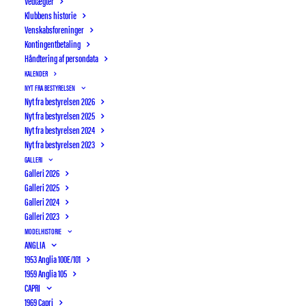
Vedtægter
Klubbens historie
Venskabsforeninger
Kontingentbetaling
Håndtering af persondata
KALENDER
NYT FRA BESTYRELSEN
Nyt fra bestyrelsen 2026
Nyt fra bestyrelsen 2025
Nyt fra bestyrelsen 2024
Nyt fra bestyrelsen 2023
GALLERI
Galleri 2026
Galleri 2025
Galleri 2024
Galleri 2023
MODELHISTORIE
ANGLIA
1953 Anglia 100E/101
OTTERUP BILSYN
AUTIMEX
1959 Anglia 105
AFHOLDTE KLUBAKTIVITETER 2024
CAPRI
1969 Capri