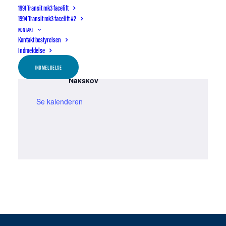
1991 Transit mk3 facelift
1994 Transit mk3 facelift #2
13:00
-
19:00
SEP
12
Sparke-dæk-træf i Assendløse ved
KONTAKT
Kontakt bestyrelsen
Roskilde
Indmeldelse
11:00
-
16:00
SEP
19
INDMELDELSE
Garagetræf hos Finn Larsen i
Nakskov
Se kalenderen