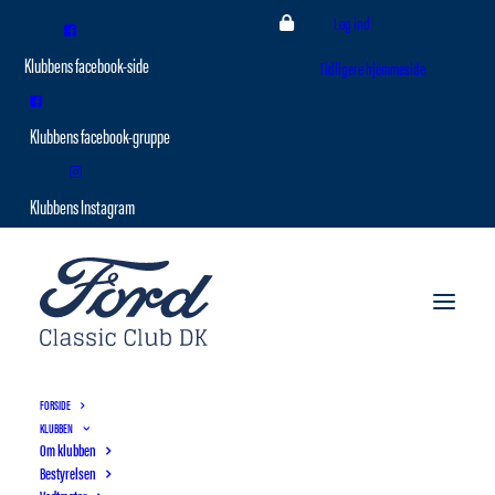
Log ind
Tidligere hjemmeside
FORSIDE
KLUBBEN
Om klubben
Bestyrelsen