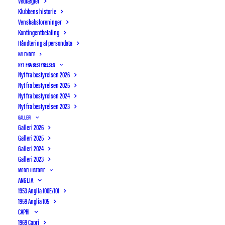
Vedtægter
Klubbens historie
Venskabsforeninger
Kontingentbetaling
Håndtering af persondata
KALENDER
NYT FRA BESTYRELSEN
Nyt fra bestyrelsen 2026
Nyt fra bestyrelsen 2025
Nyt fra bestyrelsen 2024
Nyt fra bestyrelsen 2023
GALLERI
Galleri 2026
Galleri 2025
Galleri 2024
Galleri 2023
Motorhistorisk Samråd
MODELHISTORIE
ANGLIA
1953 Anglia 100E/101
2 SEPTEMBER, 2025
|
IN
VENSKABSFORENINGER
|
BY
1959 Anglia 105
WEBMASTER
CAPRI
1969 Capri