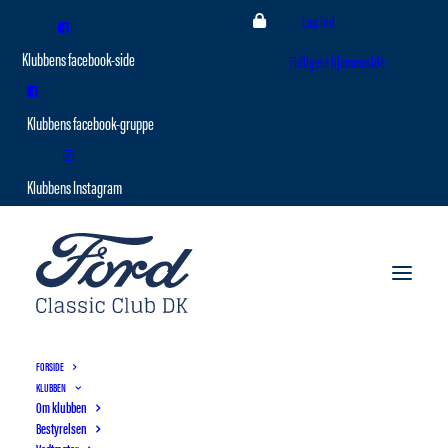
Log ind
Tidligere hjemmeside
FORSIDE
KLUBBEN
Om klubben
Bestyrelsen