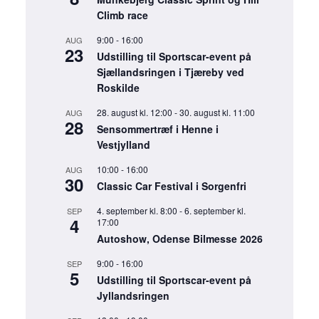
Climb race
9:00
-
16:00
AUG
23
Udstilling til Sportscar-event på
Sjællandsringen i Tjæreby ved
Roskilde
28. august kl. 12:00
-
30. august kl. 11:00
AUG
28
Sensommertræf i Henne i
Vestjylland
10:00
-
16:00
AUG
30
Classic Car Festival i Sorgenfri
4. september kl. 8:00
-
6. september kl.
SEP
4
17:00
Autoshow, Odense Bilmesse 2026
9:00
-
16:00
SEP
5
Udstilling til Sportscar-event på
Jyllandsringen