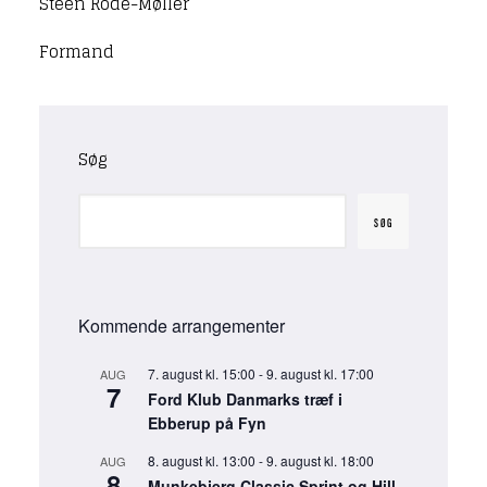
Steen Rode-Møller
Formand
Søg
SØG
Kommende arrangementer
7. august kl. 15:00
-
9. august kl. 17:00
AUG
7
Ford Klub Danmarks træf i
Ebberup på Fyn
8. august kl. 13:00
-
9. august kl. 18:00
AUG
8
Munkebjerg Classic Sprint og Hill