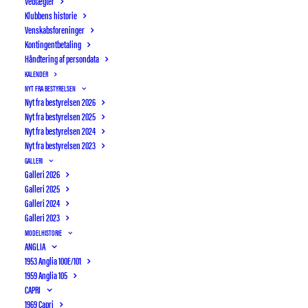
Vedtægter
Klubbens historie
Venskabsforeninger
Kontingentbetaling
Håndtering af persondata
KALENDER
NYT FRA BESTYRELSEN
Nyt fra bestyrelsen 2026
Nyt fra bestyrelsen 2025
Nyt fra bestyrelsen 2024
Nyt fra bestyrelsen 2023
GALLERI
Galleri 2026
Galleri 2025
Galleri 2024
Galleri 2023
Nyt fra Motorhistorisk Samråd
MODELHISTORIE
ANGLIA
blandt andet om vægtafgift
1953 Anglia 100E/101
1959 Anglia 105
CAPRI
8 JANUAR, 2025
|
IN
NYT FRA BESTYRELSEN 2025
|
BY
1969 Capri