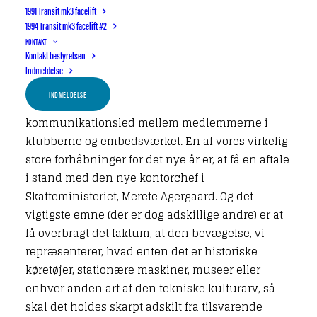
1991 Transit mk3 facelift
hobbyrelateret organisation, men en bevægelse,
1994 Transit mk3 facelift #2
som er underorganisation af det
KONTAKT
verdensomspændende FIVA, akkrediteret til
Kontakt bestyrelsen
Indmeldelse
UNESCO.
INDMELDELSE
Motorhistorisk Samråd er jo sat i verden som
kommunikationsled mellem medlemmerne i
klubberne og embedsværket. En af vores virkelig
store forhåbninger for det nye år er, at få en aftale
i stand med den nye kontorchef i
Skatteministeriet, Merete Agergaard. Og det
vigtigste emne (der er dog adskillige andre) er at
få overbragt det faktum, at den bevægelse, vi
repræsenterer, hvad enten det er historiske
køretøjer, stationære maskiner, museer eller
enhver anden art af den tekniske kulturarv, så
skal det holdes skarpt adskilt fra tilsvarende