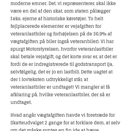
moderne emner. Det, vi repræsenterer, skal ikke
være en del af den skat, som staten pålægger
f.eks. ejerne af historiske køretøjer. To helt
fejlplacerede elementer er vejafgiften for
veteranlastbiler og forhøjelsen på de 36,9% af
vægtafgiften på biler (også veteranbiler). Vi har
spurgt Motorstyrelsen, hvorfor veteranlastbiler
skal betale vejafgift, og det korte svar er, at det er
fordi de er indregistrerede til godstransport (ja,
selvfølgelig, det er jo en lastbil). Dette uagtet at
der i lovteksten udtrykkeligt står, at
veteranlastbiler er undtaget! Vi mangler at få
afklaring på, hvilke veteranlastbiler, der så er
undtaget.
Hvad angår vægtafgiften havde vi foretræde for
Skatteudvalget 2 gange for at forklare dem, at selv
om det måske syntes en fin ide at hæve