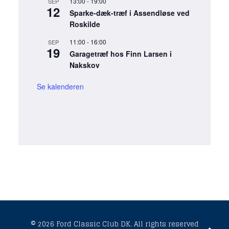
13:00
-
19:00
SEP
12
Sparke-dæk-træf i Assendløse ved
Roskilde
11:00
-
16:00
SEP
19
Garagetræf hos Finn Larsen i
Nakskov
Se kalenderen
© 2026 Ford Classic Club DK.
All rights reserved