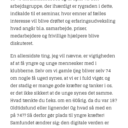
arbejdsgruppe, der ihærdigt er rygraden i dette,
indkalde til et seminar, hvor emner af fælles
interesse vil blive drøftet og erfaringsudveksling
hvad angår bl.a. samarbejde, priser,
medarbejdere og frivillige hjælpere blive
diskuteret.
En allersidste ting, jeg vil nævne, er vigtigheden
af at få yngre og unge mennesker med i
klubberne. Selv om vi gamle (jeg bliver selv 74
om nogle få uger) synes, at vi er i fuld vigør, og
der stadig er mange gode kræfter og tanker i os,
er det ikke sikkert at de unge synes det samme.
Hvad tænkte du f.eks. om en 60årig, da du var 18?
Oldtidsfund eller lignende! Og hvad så med en
på 74?? Så derfor gør plads til yngre kræfter!
Samfundet ændrer sig; den digitale verden er