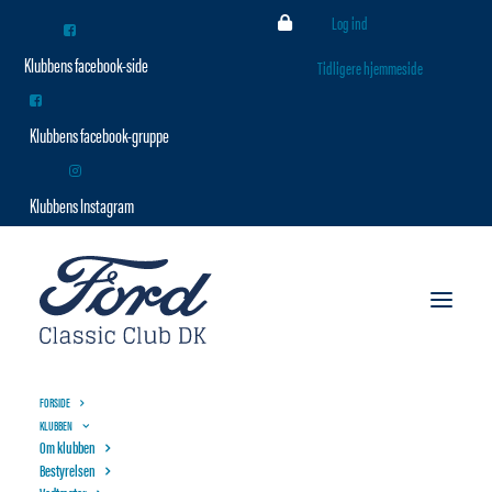
Log ind
Tidligere hjemmeside
FORSIDE
KLUBBEN
Om klubben
Bestyrelsen