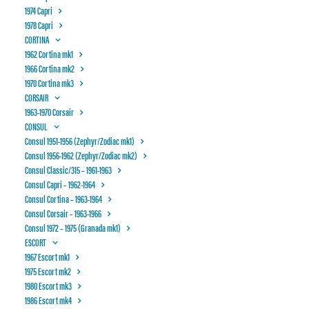
1974 Capri
NYT FRA BESTYRELSEN 2023
1978 Capri
CORTINA
1962 Cortina mk1
1966 Cortina mk2
1970 Cortina mk3
CORSAIR
Nyt fra Motorhistorisk Samråd (MHS) om
1963-1970 Corsair
historiske nummerplader
CONSUL
Consul 1951-1956 (Zephyr/Zodiac mk1)
27 november, 2023
Consul 1956-1962 (Zephyr/Zodiac mk2)
Consul Classic/315 – 1961-1963
LÆS MERE...
Consul Capri – 1962-1964
Consul Cortina – 1963-1964
Consul Corsair – 1963-1966
Consul 1972 – 1975 (Granada mk1)
ESCORT
1967 Escort mk1
1975 Escort mk2
1980 Escort mk3
Søg
1986 Escort mk4