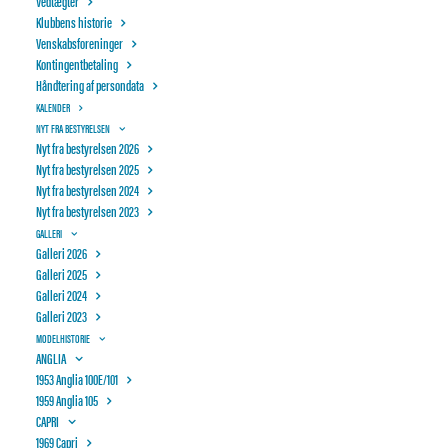
Vedtægter
Klubbens historie
Venskabsforeninger
Kontingentbetaling
Håndtering af persondata
KALENDER
NYT FRA BESTYRELSEN
Nyt fra bestyrelsen 2026
Nyt fra bestyrelsen 2025
Nyt fra bestyrelsen 2024
Nyt fra bestyrelsen 2023
GALLERI
Galleri 2026
Galleri 2025
Galleri 2024
Galleri 2023
MODELHISTORIE
ANGLIA
1953 Anglia 100E/101
OTTERUP BILSYN
AUTIMEX
1959 Anglia 105
CAPRI
1969 Capri