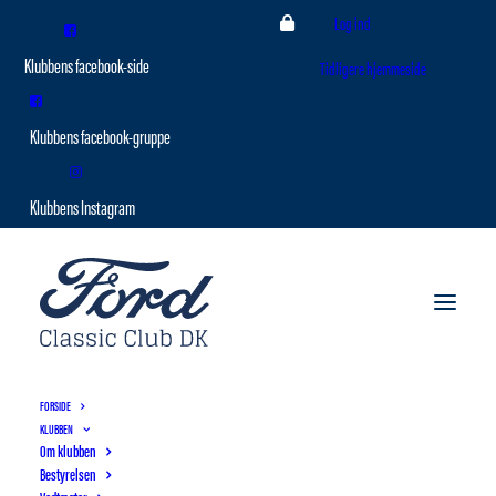
Log ind
Tidligere hjemmeside
FORSIDE
KLUBBEN
Om klubben
Bestyrelsen