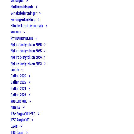
Vedtægter
Klubbens historie
Venskabsforeninger
Kontingentbetaling
Håndtering af persondata
KALENDER
NYT FRA BESTYRELSEN
Nyt fra bestyrelsen 2026
Nyt fra bestyrelsen 2025
Nyt fra bestyrelsen 2024
Nyt fra bestyrelsen 2023
GALLERI
Galleri 2026
Galleri 2025
Galleri 2024
Galleri 2023
MODELHISTORIE
ANGLIA
1953 Anglia 100E/101
OTTERUP BILSYN
AUTIMEX
1959 Anglia 105
Galleri 2016
CAPRI
1969 Capri