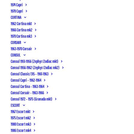
1974 Capri
Billeder fra træf m.m.
1978 Capri
CORTINA
1962 Cortina mk1
1966 Cortina mk2
1970 Cortina mk3
CORSAIR
1963-1970 Corsair
CONSUL
Consul 1951-1956 (Zephyr/Zodiac mk1)
Consul 1956-1962 (Zephyr/Zodiac mk2)
Consul Classic/315 – 1961-1963
Consul Capri – 1962-1964
Consul Cortina – 1963-1964
Consul Corsair – 1963-1966
Consul 1972 – 1975 (Granada mk1)
ESCORT
1967 Escort mk1
Fælles morgenmad og udstilling til Classic Car Festival i
1975 Escort mk2
Sorgenfri den 11. august 2024
1980 Escort mk3
1986 Escort mk4