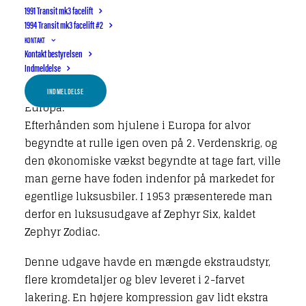
Til gengæld var der mange som begyndte at
1991 Transit mk3 facelift
udnytte vognens store po-tentiale ved at tune
1994 Transit mk3 facelift #2
motoren og anvende den til race.
KONTAKT
Kontakt bestyrelsen
Indmeldelse
Ret hurtigt begyndte Zephyr-navnet at dukke på
resultatlisterne ved diverse rally-løb rundt om i
INDMELDELSE
Europa.
Efterhånden som hjulene i Europa for alvor
begyndte at rulle igen oven på 2. Verdenskrig, og
den økonomiske vækst begyndte at tage fart, ville
man gerne have foden indenfor på markedet for
egentlige luksusbiler. I 1953 præsenterede man
derfor en luksusudgave af Zephyr Six, kaldet
Zephyr Zodiac.
Denne udgave havde en mængde ekstraudstyr,
flere kromdetaljer og blev leveret i 2-farvet
lakering. En højere kompression gav lidt ekstra