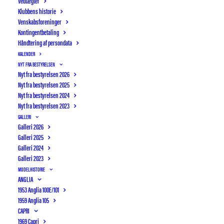
Vedtægter
Klubbens historie
Venskabsforeninger
Kontingentbetaling
Håndtering af persondata
KALENDER
NYT FRA BESTYRELSEN
Nyt fra bestyrelsen 2026
Nyt fra bestyrelsen 2025
Nyt fra bestyrelsen 2024
Nyt fra bestyrelsen 2023
GALLERI
Galleri 2026
Galleri 2025
Galleri 2024
Galleri 2023
MODELHISTORIE
ANGLIA
1953 Anglia 100E/101
OTTERUP BILSYN
AUTIMEX
1959 Anglia 105
CAPRI
1969 Capri