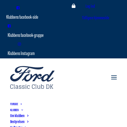
Log ind
Tidligere hjemmeside
FORSIDE
KLUBBEN
Om klubben
Bestyrelsen